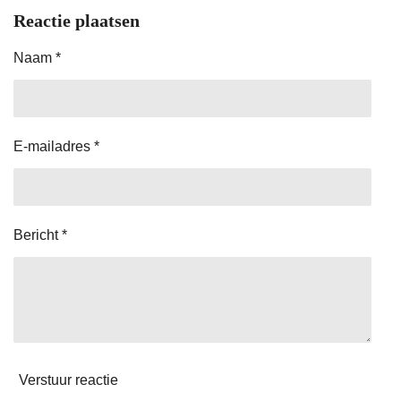
l
e
a
l
e
l
r
e
Reactie plaatsen
n
e
n
Naam *
E-mailadres *
Bericht *
Verstuur reactie