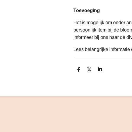
Toevoeging
Het is mogelijk om onder an
persoonlijk item bij de bloe
Informeer bij ons naar de di
Lees belangrijke informatie
D
D
S
e
e
h
l
e
a
e
l
r
n
e