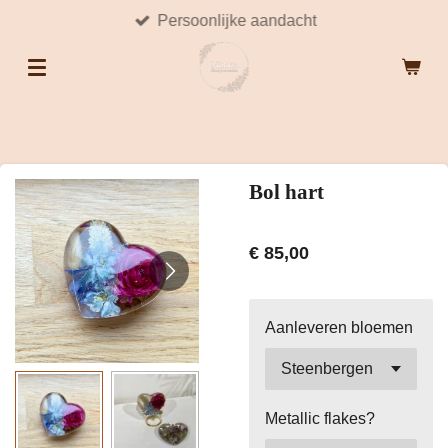
Persoonlijke aandacht
Ga
direct
naar
de
hoofdinhoud
Bol hart
€ 85,00
Aanleveren bloemen
Metallic flakes?