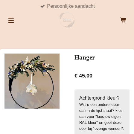
Persoonlijke aandacht
Ga
direct
naar
de
hoofdinhoud
Hanger
€ 45,00
Achtergrond kleur?
Wilt u een andere kleur
dan in de lijst staat? kies
dan voor "kies uw eigen
RAL kleur" en geef deze
door bij "overige wensen".